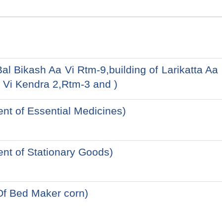
।
on Bal Bikash Aa Vi Rtm-9,building of Larikatta Aa
 Vi Kendra 2,Rtm-3 and )
ment of Essential Medicines)
ment of Stationary Goods)
t Of Bed Maker corn)