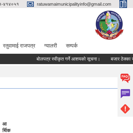
१-४१४०५१
ratuwamaimunicipalityinfo@gmail.com
रतुवामाई राजपत्र
ग्यालरी
सम्पर्क
बोलपत्र स्वीकृत गर्ने आशयको सूचना।
बजार ठेक्का स्वीक
आ
र्थिक