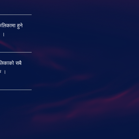
िकामा हुने
ु ।
लिकाको सबै
रु ।