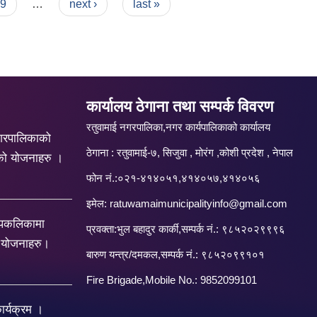
9
…
next ›
last »
कार्यालय ठेगाना तथा सम्पर्क विवरण
रतुवामाई नगरपालिका,नगर कार्यपालिकाको कार्यालय
गरपालिकाको
ठेगाना : रतुवामाई-७, सिजुवा , मोरंग ,कोशी प्रदेश , नेपाल
को योजनाहरु ।
फोन नं.:०२१-४१४०५१,४१४०५७,४१४०५६
इमेल:
ratuwamaimunicipalityinfo@gmail.com
रपकलिकामा
प्रवक्ता:भुल बहादुर कार्की,सम्पर्क नं.: ९८५२०२९९९६
य योजनाहरु।
बारु‌ण यन्त्र/दमकल,सम्पर्क नं.: ९८५२०९९१०१
Fire Brigade,Mobile No.: 9852099101
र्यक्रम ।