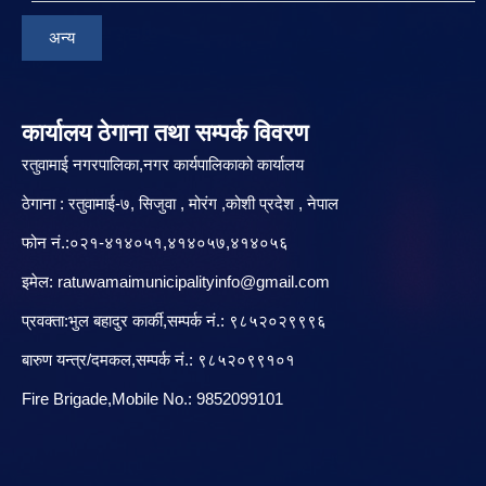
अन्य
कार्यालय ठेगाना तथा सम्पर्क विवरण
रतुवामाई नगरपालिका,नगर कार्यपालिकाको कार्यालय
ठेगाना : रतुवामाई-७, सिजुवा , मोरंग ,कोशी प्रदेश , नेपाल
फोन नं.:०२१-४१४०५१,४१४०५७,४१४०५६
इमेल:
ratuwamaimunicipalityinfo@gmail.com
प्रवक्ता:भुल बहादुर कार्की,सम्पर्क नं.: ९८५२०२९९९६
बारु‌ण यन्त्र/दमकल,सम्पर्क नं.: ९८५२०९९१०१
Fire Brigade,Mobile No.: 9852099101