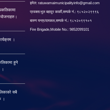
इमेल:
ratuwamaimunicipalityinfo@gmail.com
रपकलिकामा
प्रवक्ता:भुल बहादुर कार्की,सम्पर्क नं.: ९८५२०२९९९६
य योजनाहरु।
बारु‌ण यन्त्र/दमकल,सम्पर्क नं.: ९८५२०९९१०१
Fire Brigade,Mobile No.: 9852099101
र्यक्रम ।
िकामा हुने
ु ।
लिकाको सबै
रु ।