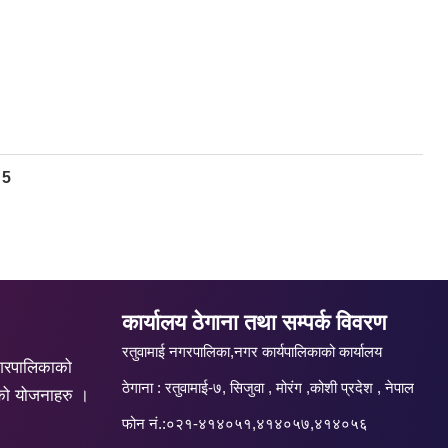
5
कार्यालय ठेगाना तथा सम्पर्क विवरण
रतुवामाई नगरपालिका,नगर कार्यपालिकाको कार्यालय
गरपालिकाको
ठेगाना : रतुवामाई-७, सिजुवा , मोरंग ,कोशी प्रदेश , नेपाल
को योजनाहरु ।
फोन नं.:०२१-४१४०५१,४१४०५७,४१४०५६