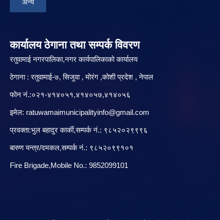
अन्य
कार्यालय ठेगाना तथा सम्पर्क विवरण
रतुवामाई नगरपालिका,नगर कार्यपालिकाको कार्यालय
ठेगाना : रतुवामाई-७, सिजुवा , मोरंग ,कोशी प्रदेश , नेपाल
फोन नं.:०२१-४१४०५१,४१४०५७,४१४०५६
इमेल:
ratuwamaimunicipalityinfo@gmail.com
प्रवक्ता:भुल बहादुर कार्की,सम्पर्क नं.: ९८५२०२९९९६
बारु‌ण यन्त्र/दमकल,सम्पर्क नं.: ९८५२०९९१०१
Fire Brigade,Mobile No.: 9852099101