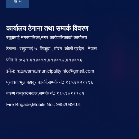
अन्य
कार्यालय ठेगाना तथा सम्पर्क विवरण
रतुवामाई नगरपालिका,नगर कार्यपालिकाको कार्यालय
ठेगाना : रतुवामाई-७, सिजुवा , मोरंग ,कोशी प्रदेश , नेपाल
फोन नं.:०२१-४१४०५१,४१४०५७,४१४०५६
इमेल:
ratuwamaimunicipalityinfo@gmail.com
प्रवक्ता:भुल बहादुर कार्की,सम्पर्क नं.: ९८५२०२९९९६
बारु‌ण यन्त्र/दमकल,सम्पर्क नं.: ९८५२०९९१०१
Fire Brigade,Mobile No.: 9852099101