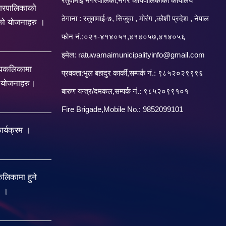
रतुवामाई नगरपालिका,नगर कार्यपालिकाको कार्यालय
गरपालिकाको
ठेगाना : रतुवामाई-७, सिजुवा , मोरंग ,कोशी प्रदेश , नेपाल
को योजनाहरु ।
फोन नं.:०२१-४१४०५१,४१४०५७,४१४०५६
इमेल:
ratuwamaimunicipalityinfo@gmail.com
रपकलिकामा
प्रवक्ता:भुल बहादुर कार्की,सम्पर्क नं.: ९८५२०२९९९६
य योजनाहरु।
बारु‌ण यन्त्र/दमकल,सम्पर्क नं.: ९८५२०९९१०१
Fire Brigade,Mobile No.: 9852099101
र्यक्रम ।
िकामा हुने
ु ।