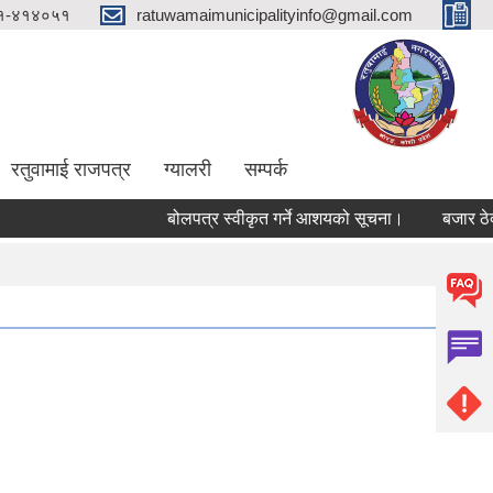
१-४१४०५१
ratuwamaimunicipalityinfo@gmail.com
रतुवामाई राजपत्र
ग्यालरी
सम्पर्क
बोलपत्र स्वीकृत गर्ने आशयको सूचना।
बजार ठेक्का 