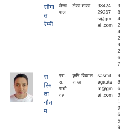
लेखा
लेखा शाखा
98424
9
सौगा
पाल
29267
8
त
s@gm
4
रेग्मी
ail.com
2
4
2
9
2
6
7
प्रा.
कृषि विकास
sasmit
9
स
स.
शाखा
agauta
8
स्मि
पाचौ
m@gm
6
ता
तह
ail.com
3
गौत
1
9
म
6
5
9