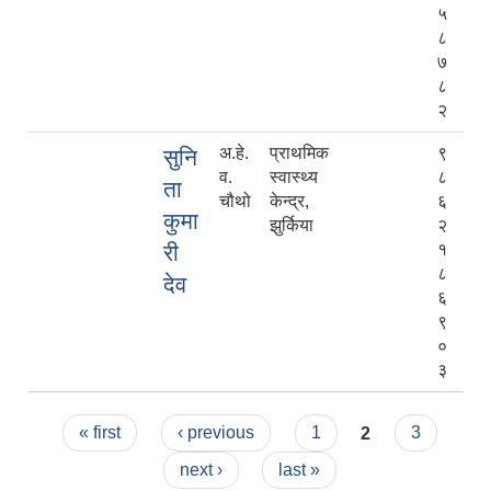
५
८
७
८
२
अ.हे.
प्राथमिक
९
सुनि
व.
स्वास्थ्य
८
ता
चौथो
केन्द्र,
६
कुमा
झुर्किया
२
री
१
८
देव
६
९
०
३
Pages
« first
‹ previous
1
2
3
next ›
last »