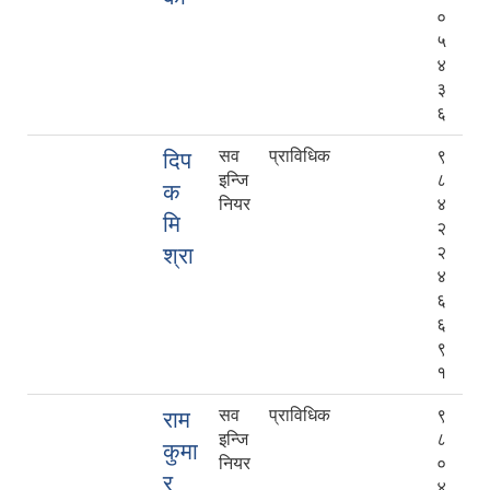
०
५
४
३
६
सव
प्राविधिक
९
दिप
इन्जि
८
क
नियर
४
मि
२
श्रा
२
४
६
६
९
१
सव
प्राविधिक
९
राम
इन्जि
८
कुमा
नियर
०
र
४