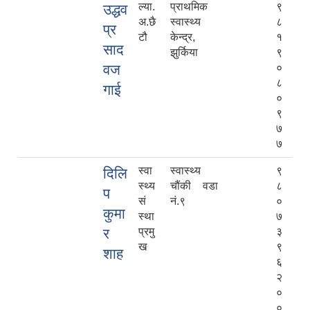
ल्या.
प्राथमिक
९
उद्धव
अ.छै
स्वास्थ्य
८
प्र
टौ
केन्द्र,
१
साद
झुर्किया
९
वज
०
८
गाई
०
९
७
७
स्वा
स्वास्थ्य
९
दिलि
स्थ्य
चौंकी वडा
८
प
सं
नं.९
०
कुमा
स्था
७
र
प्रमु
३
ख
९
शाह
६
२
०
०