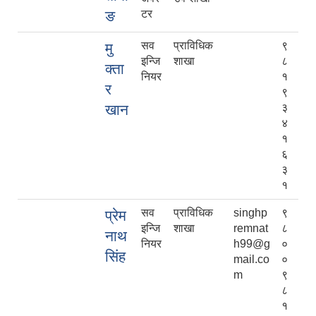
ङ
टर
सव
प्राविधिक
९
मु
इन्जि
शाखा
८
क्ता
नियर
१
र
९
खान
३
४
१
६
३
१
सव
प्राविधिक
singhp
९
प्रेम
इन्जि
शाखा
remnat
८
नाथ
नियर
h99@g
०
सिंह
mail.co
०
m
९
८
१