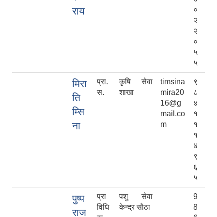
राय
०
२
२
०
५
५
प्रा.
कृषि सेवा
timsina
९
मिरा
स.
शाखा
mira20
८
ति
16@g
४
म्सि
mail.co
१
ना
m
१
१
४
९
६
५
प्रा
पशु सेवा
9
पुष्प
विधि
केन्द्र साैठा
8
राज