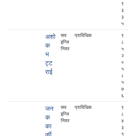
९
३
३
५
सव
प्राविधिक
९
अशो
इन्जि
८
क
नियर
५
भ
२
ट्ट
०
५
राई
८
५
७
६
सव
प्राविधिक
९
जन
इन्जि
८
क
नियर
४
का
३
र्की
१