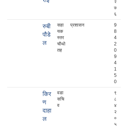
२
७
६
सहा
प्रशासन
9
रुबी
यक
8
पौडे
स्तर
4
ल
चौथो
2
तह
0
9
4
1
5
0
वडा
९
किर
सचि
८
ण
व
४
दाहा
२
ल
०
५