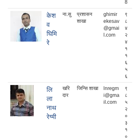
8
ना.सु
प्रशासन
ghimir
९
केश
शाखा
ekesav
८
व
@gmai
४
घिमि
l.com
२
रे
४
१
१
६
५
६
खरि
जिन्सि शाखा
lnregm
९
लि
दार
i@gma
८
ला
il.com
५
नाथ
२
रेग्मी
०
३
१
०