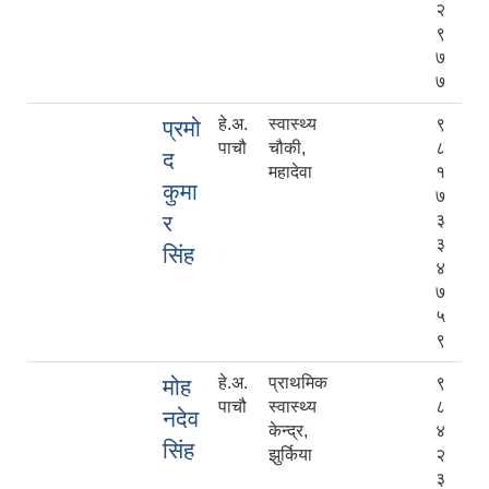
२
९
७
७
हे.अ.
स्वास्थ्य
९
प्रमो
पाचौ
चौकी,
८
द
महादेवा
१
कुमा
७
र
३
३
सिंह
४
७
५
९
हे.अ.
प्राथमिक
९
मोह
पाचौ
स्वास्थ्य
८
नदेव
केन्द्र,
४
सिंह
झुर्किया
२
३