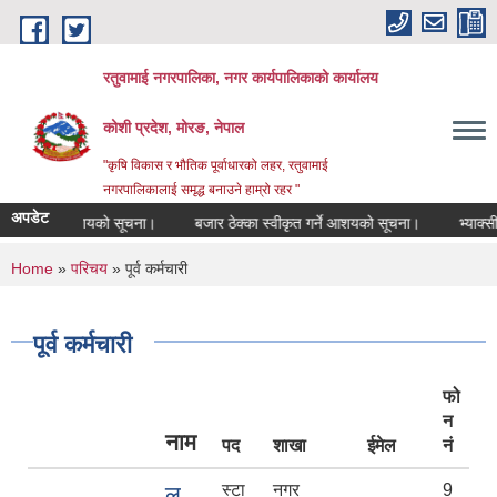
Skip to main content
रतुवामाई नगरपालिका, नगर कार्यपालिकाको कार्यालय
कोशी प्रदेश, मोरङ, नेपाल
"कृषि विकास र भौतिक पूर्वाधारको लहर, रतुवामाई
नगरपालिकालाई समृद्ध बनाउने हाम्रो रहर "
अपडेट
 गर्ने आशयको सूचना।
बजार ठेक्का स्वीकृत गर्ने आशयको सूचना।
भ्याक्सीनेटर 
You are here
Home
»
परिचय
» पूर्व कर्मचारी
पूर्व कर्मचारी
फो
न
नाम
पद
शाखा
ईमेल
नं
स्टा
नगर
9
ल