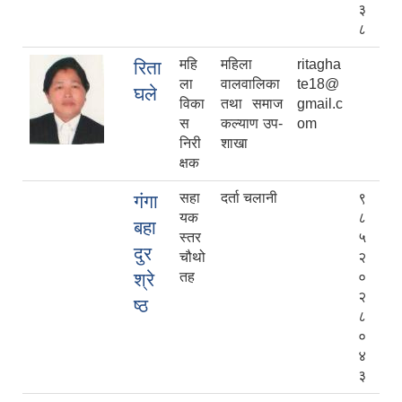
३
८
महि
महिला
ritagha
रिता
ला
वालवालिका
te18@
घले
विका
तथा समाज
gmail.c
स
कल्याण उप-
om
निरी
शाखा
क्षक
सहा
दर्ता चलानी
९
गंगा
यक
८
बहा
स्तर
५
दुर
चौथो
२
श्रे
तह
०
२
ष्ठ
८
०
४
३