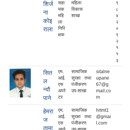
सहा
महिला
९
शिर्ज
यक
विकास
८
ना
महि
शाखा
४
कोइ
ला
२
राला
निरि
०
क्षक
९
२
१
१
३
एम.
सामाजिक
sitalne
सित
आई.
सुरक्षा तथा
upane
ल
एस
पंजीकरण
67@g
न्यौ
अपरे
उप-शाखा
mail.co
पाने
टर
m
एम.
सामाजिक
hrtmt1
हेमरा
आई.
सुरक्षा तथा
@gmai
ज
एस
पंजीकरण
l.com
तामा
अपरे
उप-शाखा