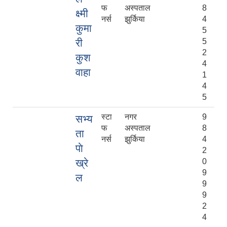
फ
अस्पताल
8
क्ष्मी
नर्स
झुर्किया
4
कुमा
5
री
5
2
कुश
4
वाहा
1
4
5
स्टा
नगर
9
सभ्य
फ
अस्पताल
8
ता
नर्स
झुर्किया
4
पाे
2
ख्रे
0
9
ल
9
9
2
4