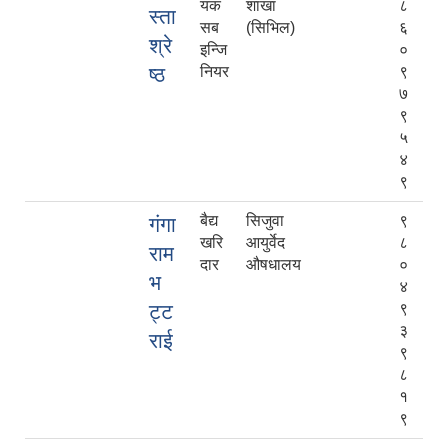
यक
शाखा
८
स्ता
सब
(सिभिल)
६
श्रे
इन्जि
०
ष्ठ
नियर
९
७
९
५
४
९
बैद्य
सिजुवा
९
गंगा
खरि
आयुर्वेद
८
राम
दार
औषधालय
०
भ
४
ट्ट
९
३
राई
९
८
१
९