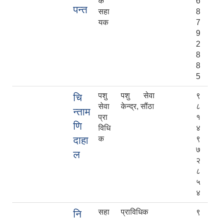
क
6
पन्त
सहा
8
यक
7
9
2
8
8
5
पशु
पशु सेवा
९
चि
सेवा
केन्द्र, सौंठा
८
न्ताम
प्रा
१
णि
विधि
४
दाहा
क
९
७
ल
२
८
५
४
सहा
प्राविधिक
९
नि