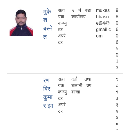
सहा
५ नं वडा
mukes
9
मुके
यक
कार्यालय
hbasn
8
श
कम्प्यु
et94@
0
बस्ने
टर
gmail.c
6
त
अपरे
om
0
टर
6
5
0
1
3
सहा
दर्ता तथा
९
रण
यक
चलानी उप
८
विर
कम्प्यु
शाखा
१
कुमा
टर
७
र झा
अपरे
३
टर
४
४
०