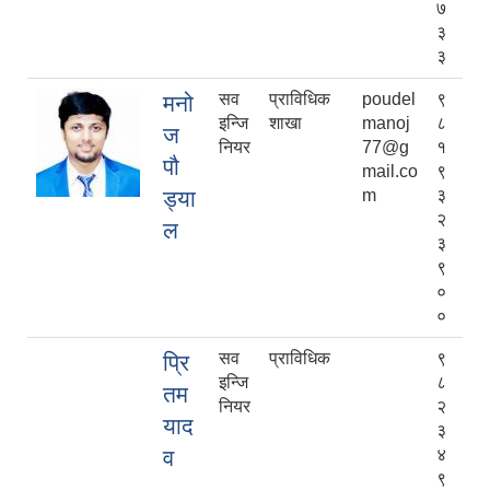
७
३
३
सव
प्राविधिक
poudel
९
मनो
इन्जि
शाखा
manoj
८
ज
नियर
77@g
१
पौ
mail.co
९
ड्या
m
३
२
ल
३
९
०
०
सव
प्राविधिक
९
प्रि
इन्जि
८
तम
नियर
२
याद
३
व
४
९