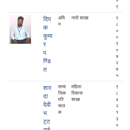
०
९
अमि
नापी शाखा
९
दिप
न
८
क
०
कुमा
०
र
९
०
प
७
ण्डि
२
त
७
५
सामा
महिला
९
शार
जिक
विकास
८
दा
परि
शाखा
४
देवी
चाल
२
भ
क
१
३
ट्ट
०
राई