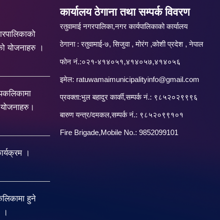
कार्यालय ठेगाना तथा सम्पर्क विवरण
रतुवामाई नगरपालिका,नगर कार्यपालिकाको कार्यालय
गरपालिकाको
ठेगाना : रतुवामाई-७, सिजुवा , मोरंग ,कोशी प्रदेश , नेपाल
को योजनाहरु ।
फोन नं.:०२१-४१४०५१,४१४०५७,४१४०५६
इमेल:
ratuwamaimunicipalityinfo@gmail.com
रपकलिकामा
प्रवक्ता:भुल बहादुर कार्की,सम्पर्क नं.: ९८५२०२९९९६
य योजनाहरु।
बारु‌ण यन्त्र/दमकल,सम्पर्क नं.: ९८५२०९९१०१
Fire Brigade,Mobile No.: 9852099101
र्यक्रम ।
िकामा हुने
ु ।