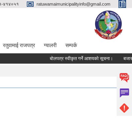
१-४१४०५१
ratuwamaimunicipalityinfo@gmail.com
रतुवामाई राजपत्र
ग्यालरी
सम्पर्क
बोलपत्र स्वीकृत गर्ने आशयको सूचना।
बजार ठेक्