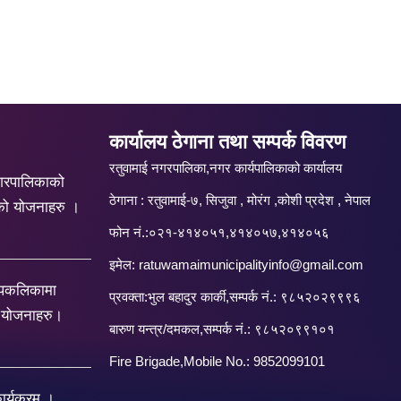
कार्यालय ठेगाना तथा सम्पर्क विवरण
रतुवामाई नगरपालिका,नगर कार्यपालिकाको कार्यालय
गरपालिकाको
ठेगाना : रतुवामाई-७, सिजुवा , मोरंग ,कोशी प्रदेश , नेपाल
को योजनाहरु ।
फोन नं.:०२१-४१४०५१,४१४०५७,४१४०५६
इमेल:
ratuwamaimunicipalityinfo@gmail.com
रपकलिकामा
प्रवक्ता:भुल बहादुर कार्की,सम्पर्क नं.: ९८५२०२९९९६
य योजनाहरु।
बारु‌ण यन्त्र/दमकल,सम्पर्क नं.: ९८५२०९९१०१
Fire Brigade,Mobile No.: 9852099101
र्यक्रम ।