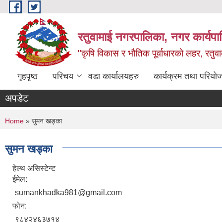
Skip to main content
रतुवामाई नगरपालिका, नगर कार्यपा
"कृषि विकास र भौतिक पूर्वाधारको लहर, रतुव
गृहपृष्ठ
परिचय
वडा कार्यालयहरु
कार्यक्रम तथा परियो
अपडेट
You are here
Home
» सुमन खड्का
सुमन खड्का
हेल्थ असिस्टेन्ट
ईमेल:
sumankhadka981@gmail.com
फोन:
९८४२४६३७१४