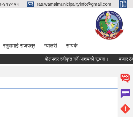
१-४१४०५१
ratuwamaimunicipalityinfo@gmail.com
रतुवामाई राजपत्र
ग्यालरी
सम्पर्क
बोलपत्र स्वीकृत गर्ने आशयको सूचना।
बजार ठेक्का 