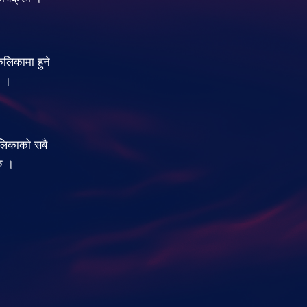
िकामा हुने
ु ।
लिकाको सबै
रु ।