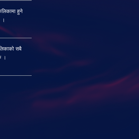
िकामा हुने
ु ।
लिकाको सबै
रु ।