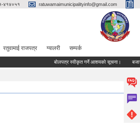
१-४१४०५१
ratuwamaimunicipalityinfo@gmail.com
रतुवामाई राजपत्र
ग्यालरी
सम्पर्क
बोलपत्र स्वीकृत गर्ने आशयको सूचना।
बजार ठे