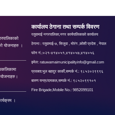
कार्यालय ठेगाना तथा सम्पर्क विवरण
रतुवामाई नगरपालिका,नगर कार्यपालिकाको कार्यालय
गरपालिकाको
ठेगाना : रतुवामाई-७, सिजुवा , मोरंग ,कोशी प्रदेश , नेपाल
को योजनाहरु ।
फोन नं.:०२१-४१४०५१,४१४०५७,४१४०५६
इमेल:
ratuwamaimunicipalityinfo@gmail.com
रपकलिकामा
प्रवक्ता:भुल बहादुर कार्की,सम्पर्क नं.: ९८५२०२९९९६
य योजनाहरु।
बारु‌ण यन्त्र/दमकल,सम्पर्क नं.: ९८५२०९९१०१
Fire Brigade,Mobile No.: 9852099101
र्यक्रम ।