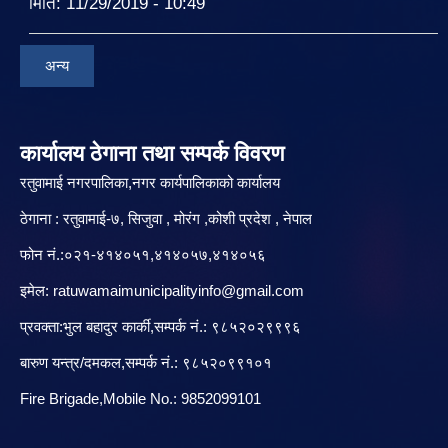
मिति:
11/29/2019 - 10:49
अन्य
कार्यालय ठेगाना तथा सम्पर्क विवरण
रतुवामाई नगरपालिका,नगर कार्यपालिकाको कार्यालय
ठेगाना : रतुवामाई-७, सिजुवा , मोरंग ,कोशी प्रदेश , नेपाल
फोन नं.:०२१-४१४०५१,४१४०५७,४१४०५६
इमेल:
ratuwamaimunicipalityinfo@gmail.com
प्रवक्ता:भुल बहादुर कार्की,सम्पर्क नं.: ९८५२०२९९९६
बारु‌ण यन्त्र/दमकल,सम्पर्क नं.: ९८५२०९९१०१
Fire Brigade,Mobile No.: 9852099101