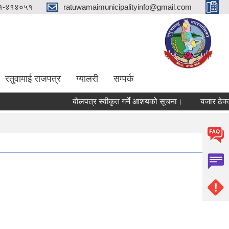
१-४१४०५१
ratuwamaimunicipalityinfo@gmail.com
रतुवामाई राजपत्र
ग्यालरी
सम्पर्क
बोलपत्र स्वीकृत गर्ने आशयको सूचना।
बजार ठेक्का स