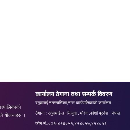
कार्यालय ठेगाना तथा सम्पर्क विवरण
रतुवामाई नगरपालिका,नगर कार्यपालिकाको कार्यालय
गरपालिकाको
ठेगाना : रतुवामाई-७, सिजुवा , मोरंग ,कोशी प्रदेश , नेपाल
को योजनाहरु ।
फोन नं.:०२१-४१४०५१,४१४०५७,४१४०५६