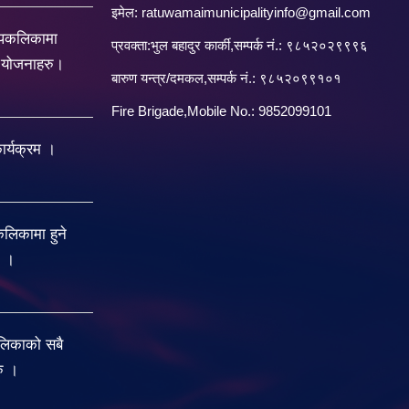
इमेल:
ratuwamaimunicipalityinfo@gmail.com
रपकलिकामा
प्रवक्ता:भुल बहादुर कार्की,सम्पर्क नं.: ९८५२०२९९९६
य योजनाहरु।
बारु‌ण यन्त्र/दमकल,सम्पर्क नं.: ९८५२०९९१०१
Fire Brigade,Mobile No.: 9852099101
र्यक्रम ।
िकामा हुने
ु ।
लिकाको सबै
रु ।