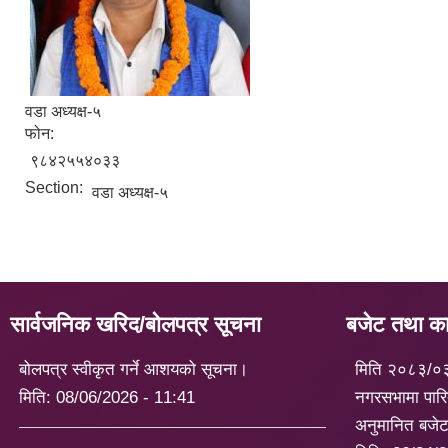
वडा अध्यक्ष-५
फोन:
९८४२५५४०३३
Section:
वडा अध्यक्ष-५
सार्वजनिक खरिद/बोलपत्र सूचना
बजेट तथा कार
बोलपत्र स्वीकृत गर्ने आशयको सूचना।
मिति २०८३/०
मिति:
08/06/2026 - 11:41
नगरसभामा पारि
अनुमानित बजे