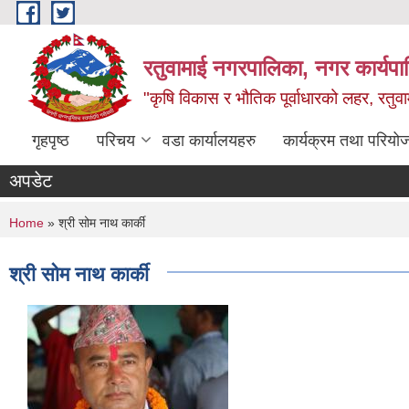
Skip to main content
रतुवामाई नगरपालिका, नगर कार्यपा
"कृषि विकास र भौतिक पूर्वाधारको लहर, रतुव
गृहपृष्ठ
परिचय
वडा कार्यालयहरु
कार्यक्रम तथा परियो
अपडेट
You are here
Home
» श्री सोम नाथ कार्की
श्री सोम नाथ कार्की