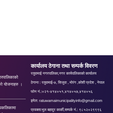
कार्यालय ठेगाना तथा सम्पर्क विवरण
रतुवामाई नगरपालिका,नगर कार्यपालिकाको कार्यालय
गरपालिकाको
ठेगाना : रतुवामाई-७, सिजुवा , मोरंग ,कोशी प्रदेश , नेपाल
को योजनाहरु ।
फोन नं.:०२१-४१४०५१,४१४०५७,४१४०५६
इमेल:
ratuwamaimunicipalityinfo@gmail.com
रपकलिकामा
प्रवक्ता:भुल बहादुर कार्की,सम्पर्क नं.: ९८५२०२९९९६