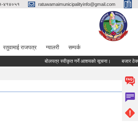
१-४१४०५१
ratuwamaimunicipalityinfo@gmail.com
रतुवामाई राजपत्र
ग्यालरी
सम्पर्क
बोलपत्र स्वीकृत गर्ने आशयको सूचना।
बजार ठेक्का स