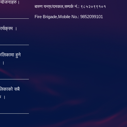
य योजनाहरु।
बारु‌ण यन्त्र/दमकल,सम्पर्क नं.: ९८५२०९९१०१
Fire Brigade,Mobile No.: 9852099101
र्यक्रम ।
िकामा हुने
ु ।
लिकाको सबै
रु ।