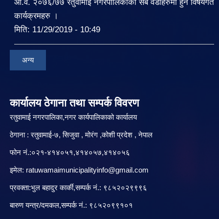
आ.व. २०७६/७७ रतुवामाई नगरपालिकाको सबै वडाहरुमा हुने विषयगत
कार्यक्रमहरु ।
मिति:
11/29/2019 - 10:49
अन्य
कार्यालय ठेगाना तथा सम्पर्क विवरण
रतुवामाई नगरपालिका,नगर कार्यपालिकाको कार्यालय
ठेगाना : रतुवामाई-७, सिजुवा , मोरंग ,कोशी प्रदेश , नेपाल
फोन नं.:०२१-४१४०५१,४१४०५७,४१४०५६
इमेल:
ratuwamaimunicipalityinfo@gmail.com
प्रवक्ता:भुल बहादुर कार्की,सम्पर्क नं.: ९८५२०२९९९६
बारु‌ण यन्त्र/दमकल,सम्पर्क नं.: ९८५२०९९१०१