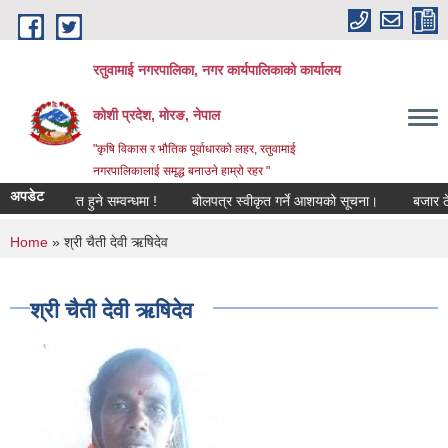
Skip to main content
रतुवामाई नगरपालिका, नगर कार्यपालिकाको कार्यालय
कोशी प्रदेश, मोरङ, नेपाल
"कृषि विकास र भौतिक पूर्वाधारको लहर, रतुवामाई
नगरपालिकालाई समृद्ध बनाउने हाम्रो रहर "
अपडेट
हरु प्रभावित हुने सम्वन्धमा !
बोलपत्र स्वीकृत गर्ने आशयको सूचना।
बजार ठेक्
You are here
Home
» श्री चैती देवी ऋषिदेव
श्री चैती देवी ऋषिदेव