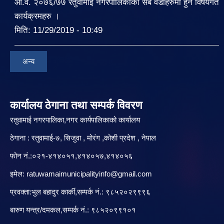
आ.व. २०७६/७७ रतुवामाई नगरपालिकाको सबै वडाहरुमा हुने विषयगत
कार्यक्रमहरु ।
मिति:
11/29/2019 - 10:49
अन्य
कार्यालय ठेगाना तथा सम्पर्क विवरण
रतुवामाई नगरपालिका,नगर कार्यपालिकाको कार्यालय
ठेगाना : रतुवामाई-७, सिजुवा , मोरंग ,कोशी प्रदेश , नेपाल
फोन नं.:०२१-४१४०५१,४१४०५७,४१४०५६
इमेल:
ratuwamaimunicipalityinfo@gmail.com
प्रवक्ता:भुल बहादुर कार्की,सम्पर्क नं.: ९८५२०२९९९६
बारु‌ण यन्त्र/दमकल,सम्पर्क नं.: ९८५२०९९१०१