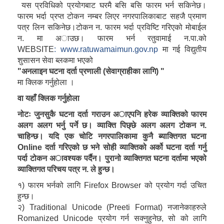
यस प्रविधिको प्रयोगबाट घरमै बसि बसि फारम भर्न सकिनेछ।
फारम भर्दा प्रप्त टोकन नम्बर लिएर नगरपालिकाबाट सहजै प्रमाण
पत्र लिन सकिनेछ।टोकन न. फारम भर्दा प्रविष्टि गरिएको मोबाईल
न. मा अाउछ। फारम भर्न रतुवामाई न.पा.को
WEBSITE
:
www.ratuwamaimun.gov.np
मा गई विद्युतीय
शुसासन सेवा ब्लकमा भएको
"अनलाइन घटना दर्ता प्रणाली (सेवाग्राहीका लागि) "
मा क्लिक गर्नुहोला ।
वा यहाँ क्लिक गर्नुहोला ​
नोटः जुनसुकै घटना दर्ता गराउन अाएपनि हरेक व्याक्तिको फारम
अलग अलग भर्नु पर्ने छ। व्याक्ति पिछ्छे अलग अलग टोकन न.
चाहिन्छ। यदि एक चोटि नगरपालिकामा कुनै ब्याक्तिगत घटना
Online दर्ता गरिएको छ भने सोही व्याक्तिको अर्को घटना दर्ता गर्नु
पर्दा टोकन अावश्यक पर्दैन। पुरानो व्याक्तिगत घटना दर्तामा भएको
व्याक्तिगत परिचय पत्र न. ले हुन्छ।
१) फारम भर्नको लागि Firefox Browser को प्रयोग गर्दा उचित
हुन्छ।
२) Traditional Unicode (Preeti Format) नजानेकाहरुले
Romanized Unicode प्रयोग गर्न सक्नुहुनेछ, सो को लागि