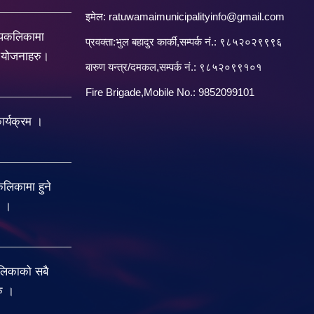
इमेल:
ratuwamaimunicipalityinfo@gmail.com
रपकलिकामा
प्रवक्ता:भुल बहादुर कार्की,सम्पर्क नं.: ९८५२०२९९९६
य योजनाहरु।
बारु‌ण यन्त्र/दमकल,सम्पर्क नं.: ९८५२०९९१०१
Fire Brigade,Mobile No.: 9852099101
र्यक्रम ।
िकामा हुने
ु ।
लिकाको सबै
रु ।