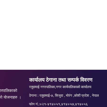
कार्यालय ठेगाना तथा सम्पर्क विवरण
रतुवामाई नगरपालिका,नगर कार्यपालिकाको कार्यालय
गरपालिकाको
ठेगाना : रतुवामाई-७, सिजुवा , मोरंग ,कोशी प्रदेश , नेपाल
को योजनाहरु ।
फोन नं.:०२१-४१४०५१,४१४०५७,४१४०५६