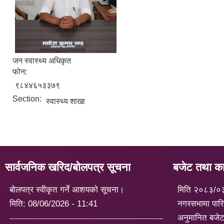
जन स्वास्थ्य अधिकृत
फोन:
९८४४६५३३७९
Section:
स्वास्थ्य शाखा
सार्वजनिक खरिद/बोलपत्र सूचना
बजेट तथा कार
बोलपत्र स्वीकृत गर्ने आशयको सूचना।
मिति २०८३/०
मिति:
08/06/2026 - 11:41
नगरसभामा पारि
अनुमानित बजे