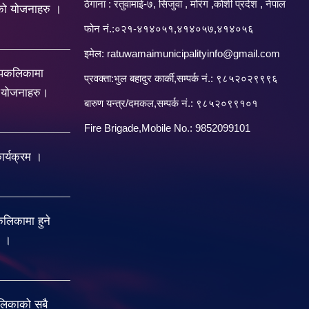
ठेगाना : रतुवामाई-७, सिजुवा , मोरंग ,कोशी प्रदेश , नेपाल
को योजनाहरु ।
फोन नं.:०२१-४१४०५१,४१४०५७,४१४०५६
इमेल:
ratuwamaimunicipalityinfo@gmail.com
रपकलिकामा
प्रवक्ता:भुल बहादुर कार्की,सम्पर्क नं.: ९८५२०२९९९६
य योजनाहरु।
बारु‌ण यन्त्र/दमकल,सम्पर्क नं.: ९८५२०९९१०१
Fire Brigade,Mobile No.: 9852099101
र्यक्रम ।
िकामा हुने
ु ।
लिकाको सबै