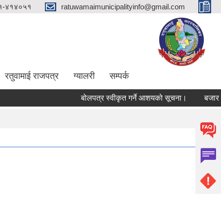
१-४१४०५१
ratuwamaimunicipalityinfo@gmail.com
रतुवामाई राजपत्र
ग्यालरी
सम्पर्क
बोलपत्र स्वीकृत गर्ने आशयको सूचना।
बजार ठेक्क