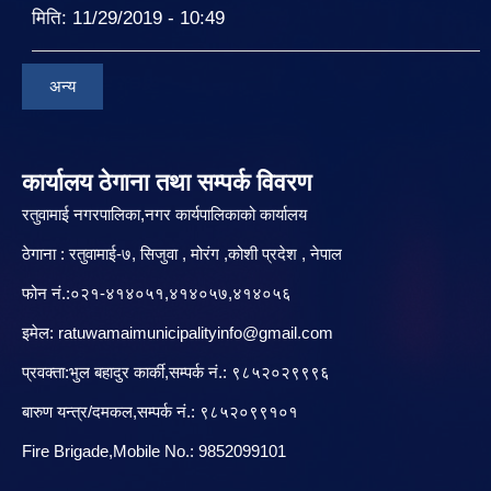
मिति:
11/29/2019 - 10:49
अन्य
कार्यालय ठेगाना तथा सम्पर्क विवरण
रतुवामाई नगरपालिका,नगर कार्यपालिकाको कार्यालय
ठेगाना : रतुवामाई-७, सिजुवा , मोरंग ,कोशी प्रदेश , नेपाल
फोन नं.:०२१-४१४०५१,४१४०५७,४१४०५६
इमेल:
ratuwamaimunicipalityinfo@gmail.com
प्रवक्ता:भुल बहादुर कार्की,सम्पर्क नं.: ९८५२०२९९९६
बारु‌ण यन्त्र/दमकल,सम्पर्क नं.: ९८५२०९९१०१
Fire Brigade,Mobile No.: 9852099101