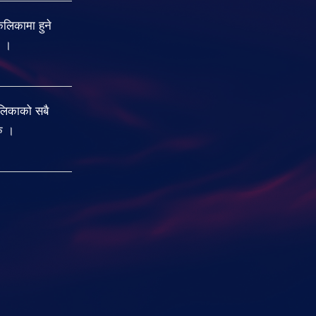
िकामा हुने
ु ।
लिकाको सबै
रु ।