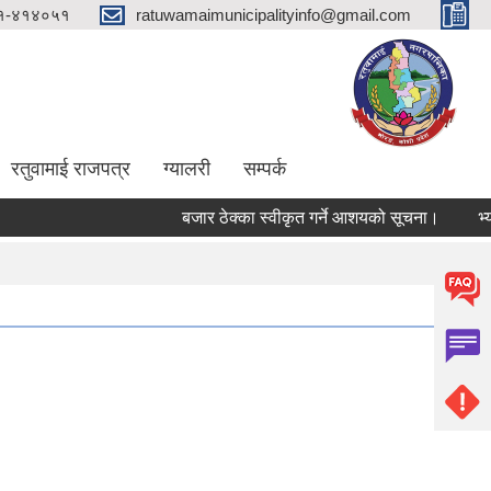
१-४१४०५१
ratuwamaimunicipalityinfo@gmail.com
रतुवामाई राजपत्र
ग्यालरी
सम्पर्क
बजार ठेक्का स्वीकृत गर्ने आशयको सूचना।
भ्याक्