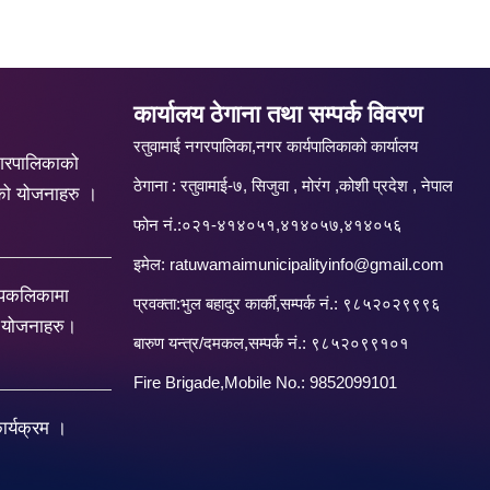
कार्यालय ठेगाना तथा सम्पर्क विवरण
रतुवामाई नगरपालिका,नगर कार्यपालिकाको कार्यालय
गरपालिकाको
ठेगाना : रतुवामाई-७, सिजुवा , मोरंग ,कोशी प्रदेश , नेपाल
को योजनाहरु ।
फोन नं.:०२१-४१४०५१,४१४०५७,४१४०५६
इमेल:
ratuwamaimunicipalityinfo@gmail.com
रपकलिकामा
प्रवक्ता:भुल बहादुर कार्की,सम्पर्क नं.: ९८५२०२९९९६
य योजनाहरु।
बारु‌ण यन्त्र/दमकल,सम्पर्क नं.: ९८५२०९९१०१
Fire Brigade,Mobile No.: 9852099101
र्यक्रम ।