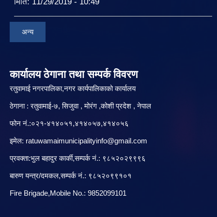
मिति:
11/29/2019 - 10:49
अन्य
कार्यालय ठेगाना तथा सम्पर्क विवरण
रतुवामाई नगरपालिका,नगर कार्यपालिकाको कार्यालय
ठेगाना : रतुवामाई-७, सिजुवा , मोरंग ,कोशी प्रदेश , नेपाल
फोन नं.:०२१-४१४०५१,४१४०५७,४१४०५६
इमेल:
ratuwamaimunicipalityinfo@gmail.com
प्रवक्ता:भुल बहादुर कार्की,सम्पर्क नं.: ९८५२०२९९९६
बारु‌ण यन्त्र/दमकल,सम्पर्क नं.: ९८५२०९९१०१
Fire Brigade,Mobile No.: 9852099101