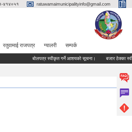
१-४१४०५१
ratuwamaimunicipalityinfo@gmail.com
रतुवामाई राजपत्र
ग्यालरी
सम्पर्क
बोलपत्र स्वीकृत गर्ने आशयको सूचना।
बजार ठेक्का स्वीकृत