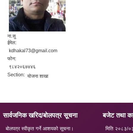
ना.सु
ईमेल:
kdhakal73@gmail.com
फोन:
९८४२०६७४४६
Section:
योजना शाखा
सार्वजनिक खरिद/बोलपत्र सूचना
बजेट तथा कार
बोलपत्र स्वीकृत गर्ने आशयको सूचना।
मिति २०८३/०