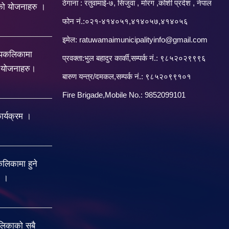
ठेगाना : रतुवामाई-७, सिजुवा , मोरंग ,कोशी प्रदेश , नेपाल
को योजनाहरु ।
फोन नं.:०२१-४१४०५१,४१४०५७,४१४०५६
इमेल:
ratuwamaimunicipalityinfo@gmail.com
रपकलिकामा
प्रवक्ता:भुल बहादुर कार्की,सम्पर्क नं.: ९८५२०२९९९६
य योजनाहरु।
बारु‌ण यन्त्र/दमकल,सम्पर्क नं.: ९८५२०९९१०१
Fire Brigade,Mobile No.: 9852099101
र्यक्रम ।
िकामा हुने
ु ।
लिकाको सबै