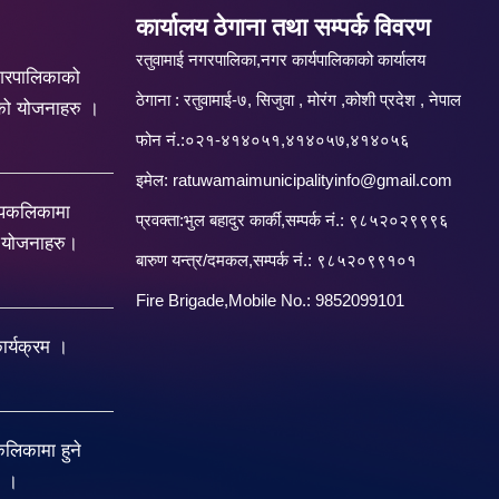
कार्यालय ठेगाना तथा सम्पर्क विवरण
रतुवामाई नगरपालिका,नगर कार्यपालिकाको कार्यालय
गरपालिकाको
ठेगाना : रतुवामाई-७, सिजुवा , मोरंग ,कोशी प्रदेश , नेपाल
को योजनाहरु ।
फोन नं.:०२१-४१४०५१,४१४०५७,४१४०५६
इमेल:
ratuwamaimunicipalityinfo@gmail.com
रपकलिकामा
प्रवक्ता:भुल बहादुर कार्की,सम्पर्क नं.: ९८५२०२९९९६
य योजनाहरु।
बारु‌ण यन्त्र/दमकल,सम्पर्क नं.: ९८५२०९९१०१
Fire Brigade,Mobile No.: 9852099101
र्यक्रम ।
िकामा हुने
ु ।