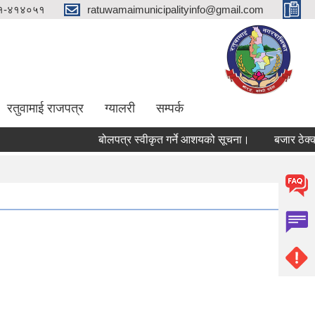
१-४१४०५१
ratuwamaimunicipalityinfo@gmail.com
रतुवामाई राजपत्र
ग्यालरी
सम्पर्क
बोलपत्र स्वीकृत गर्ने आशयको सूचना।
बजार ठेक्का स्