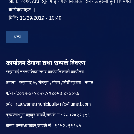
आ.व. २०७६/७७ रतुवामाई नगरपालिकाको सबै वडाहरुमा हुने विषयगत
कार्यक्रमहरु ।
मिति:
11/29/2019 - 10:49
अन्य
कार्यालय ठेगाना तथा सम्पर्क विवरण
रतुवामाई नगरपालिका,नगर कार्यपालिकाको कार्यालय
ठेगाना : रतुवामाई-७, सिजुवा , मोरंग ,कोशी प्रदेश , नेपाल
फोन नं.:०२१-४१४०५१,४१४०५७,४१४०५६
इमेल:
ratuwamaimunicipalityinfo@gmail.com
प्रवक्ता:भुल बहादुर कार्की,सम्पर्क नं.: ९८५२०२९९९६
बारु‌ण यन्त्र/दमकल,सम्पर्क नं.: ९८५२०९९१०१