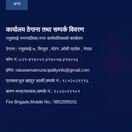
अन्य
कार्यालय ठेगाना तथा सम्पर्क विवरण
रतुवामाई नगरपालिका,नगर कार्यपालिकाको कार्यालय
ठेगाना : रतुवामाई-७, सिजुवा , मोरंग ,कोशी प्रदेश , नेपाल
फोन नं.:०२१-४१४०५१,४१४०५७,४१४०५६
इमेल:
ratuwamaimunicipalityinfo@gmail.com
प्रवक्ता:भुल बहादुर कार्की,सम्पर्क नं.: ९८५२०२९९९६
बारु‌ण यन्त्र/दमकल,सम्पर्क नं.: ९८५२०९९१०१
Fire Brigade,Mobile No.: 9852099101