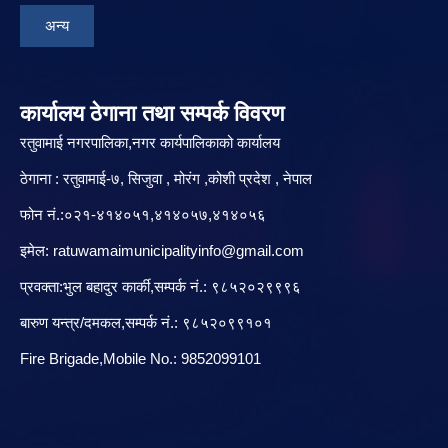
अन्य
कार्यालय ठेगाना तथा सम्पर्क विवरण
रतुवामाई नगरपालिका,नगर कार्यपालिकाको कार्यालय
ठेगाना : रतुवामाई-७, सिजुवा , मोरंग ,कोशी प्रदेश , नेपाल
फोन नं.:०२१-४१४०५१,४१४०५७,४१४०५६
इमेल:
ratuwamaimunicipalityinfo@gmail.com
प्रवक्ता:भुल बहादुर कार्की,सम्पर्क नं.: ९८५२०२९९९६
बारु‌ण यन्त्र/दमकल,सम्पर्क नं.: ९८५२०९९१०१
Fire Brigade,Mobile No.: 9852099101